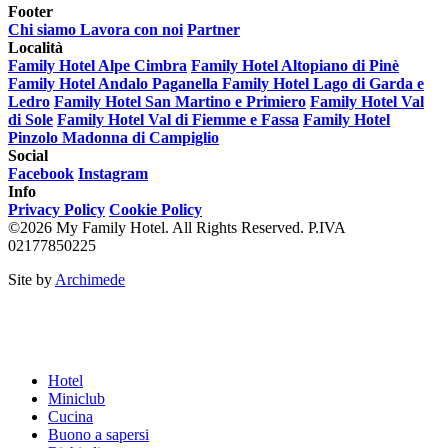
Footer
Chi siamo
Lavora con noi
Partner
Località
Family Hotel Alpe Cimbra
Family Hotel Altopiano di Pinè
Family Hotel Andalo Paganella
Family Hotel Lago di Garda e
Ledro
Family Hotel San Martino e Primiero
Family Hotel Val
di Sole
Family Hotel Val di Fiemme e Fassa
Family Hotel
Pinzolo Madonna di Campiglio
Social
Facebook
Instagram
Info
Privacy Policy
Cookie Policy
©2026 My Family Hotel. All Rights Reserved. P.IVA
02177850225
Site by
Archimede
Hotel
Miniclub
Cucina
Buono a sapersi