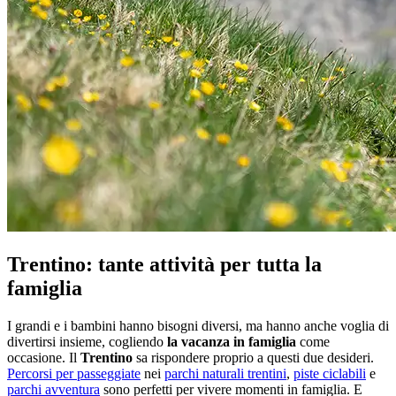
Trentino: tante attività per tutta la
famiglia
I grandi e i bambini hanno bisogni diversi, ma hanno anche voglia di
divertirsi insieme, cogliendo
la vacanza in famiglia
come
occasione. Il
Trentino
sa rispondere proprio a questi due desideri.
Percorsi per passeggiate
nei
parchi naturali trentini
,
piste ciclabili
e
parchi avventura
sono perfetti per vivere momenti in famiglia. E