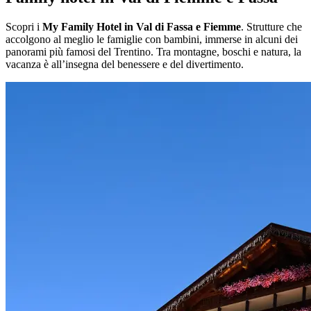
Scopri i
My Family Hotel in Val di Fassa e Fiemme
. Strutture che
accolgono al meglio le famiglie con bambini, immerse in alcuni dei
panorami più famosi del Trentino. Tra montagne, boschi e natura, la
vacanza è all’insegna del benessere e del divertimento.