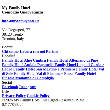
My Family Hotel
Consorzio Giocovacanza
info@myfamilyhotel.it
Via Degasperi, 77
38123 Trento
Trentino, Italy
Footer
Chi siamo
Lavora con noi
Partner
Località
Family Hotel Alpe Cimbra
Family Hotel Altopiano di Pinè
Family Hotel Andalo Paganella
Family Hotel Lago di Garda e
Ledro
Family Hotel San Martino e Primiero
Family Hotel Val
di Sole
Family Hotel Val di Fiemme e Fassa
Family Hotel
Pinzolo Madonna di Campiglio
Social
Facebook
Instagram
Info
Privacy Policy
Cookie Policy
©2026 My Family Hotel. All Rights Reserved. P.IVA
02177850225