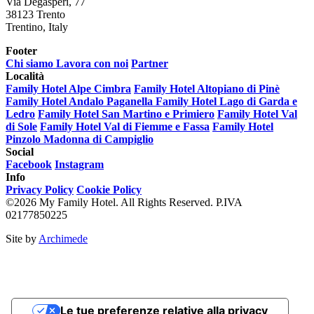
Via Degasperi, 77
38123 Trento
Trentino, Italy
Footer
Chi siamo
Lavora con noi
Partner
Località
Family Hotel Alpe Cimbra
Family Hotel Altopiano di Pinè
Family Hotel Andalo Paganella
Family Hotel Lago di Garda e
Ledro
Family Hotel San Martino e Primiero
Family Hotel Val
di Sole
Family Hotel Val di Fiemme e Fassa
Family Hotel
Pinzolo Madonna di Campiglio
Social
Facebook
Instagram
Info
Privacy Policy
Cookie Policy
©2026 My Family Hotel. All Rights Reserved. P.IVA
02177850225
Site by
Archimede
Le tue preferenze relative alla privacy