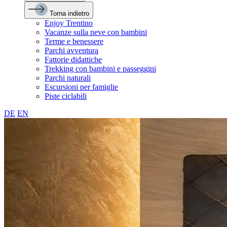
Torna indietro
Enjoy Trentino
Vacanze sulla neve con bambini
Terme e benessere
Parchi avventura
Fattorie didattiche
Trekking con bambini e passeggini
Parchi naturali
Escursioni per famiglie
Piste ciclabili
DE
EN