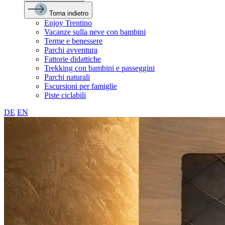
Torna indietro
Enjoy Trentino
Vacanze sulla neve con bambini
Terme e benessere
Parchi avventura
Fattorie didattiche
Trekking con bambini e passeggini
Parchi naturali
Escursioni per famiglie
Piste ciclabili
DE
EN