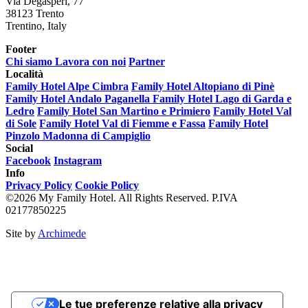
Via Degasperi, 77
38123 Trento
Trentino, Italy
Footer
Chi siamo
Lavora con noi
Partner
Località
Family Hotel Alpe Cimbra
Family Hotel Altopiano di Pinè
Family Hotel Andalo Paganella
Family Hotel Lago di Garda e
Ledro
Family Hotel San Martino e Primiero
Family Hotel Val
di Sole
Family Hotel Val di Fiemme e Fassa
Family Hotel
Pinzolo Madonna di Campiglio
Social
Facebook
Instagram
Info
Privacy Policy
Cookie Policy
©2026 My Family Hotel. All Rights Reserved. P.IVA
02177850225
Site by
Archimede
Le tue preferenze relative alla privacy