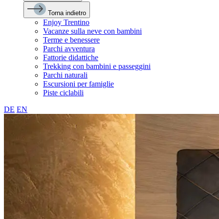
Torna indietro
Enjoy Trentino
Vacanze sulla neve con bambini
Terme e benessere
Parchi avventura
Fattorie didattiche
Trekking con bambini e passeggini
Parchi naturali
Escursioni per famiglie
Piste ciclabili
DE
EN